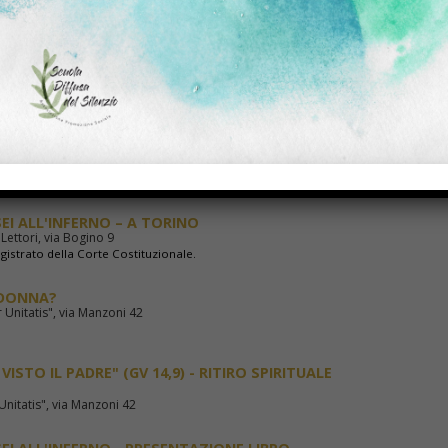
 Unitatis", via Manzoni 42
 Unitatis", via Manzoni 42
NTO NUOVO" (GV 13,34) - RITIRO SPIRITUALE
nitatis" via Manzoni, 42
EI ALL'INFERNO – A TORINO
Lettori, via Bogino 9
gistrato della Corte Costituzionale.
ADONNA?
 Unitatis", via Manzoni 42
VISTO IL PADRE" (GV 14,9) - RITIRO SPIRITUALE
Unitatis", via Manzoni 42