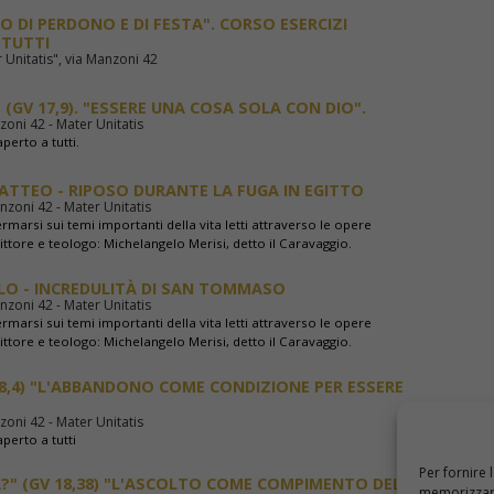
 DI PERDONO E DI FESTA". CORSO ESERCIZI
 TUTTI
 Unitatis", via Manzoni 42
 (GV 17,9). "ESSERE UNA COSA SOLA CON DIO".
zoni 42 - Mater Unitatis
aperto a tutti.
ATTEO - RIPOSO DURANTE LA FUGA IN EGITTO
nzoni 42 - Mater Unitatis
marsi sui temi importanti della vita letti attraverso le opere
ittore e teologo: Michelangelo Merisi, detto il Caravaggio.
LO - INCREDULITÀ DI SAN TOMMASO
nzoni 42 - Mater Unitatis
marsi sui temi importanti della vita letti attraverso le opere
ittore e teologo: Michelangelo Merisi, detto il Caravaggio.
18,4) "L'ABBANDONO COME CONDIZIONE PER ESSERE
zoni 42 - Mater Unitatis
aperto a tutti
Per fornire 
À?" (GV 18,38) "L'ASCOLTO COME COMPIMENTO DEL
memorizzare