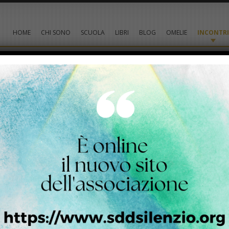
HOME
CHI SONO
SCUOLA
LIBRI
BLOG
OMELIE
INCONTRI
018
2019
2020
2021
2022
2023
EI ALL'INFERNO – A MILANO
Teatro Franco Parenti, via Pier Lombardo 14
li
, professore ordinario presso il Dipartimento di Scienze Umane
rsità di Milano Bicocca. Tra le pubblicazioni più recenti:
Le parole
el «fine vita»
(2011);
I comandamenti. Non ti farai idolo né immagine
012);
Sperare oggi
(con Franco Mosconi, 2012);
Dolore
(con
13);
Beati quelli che hanno fame e sete della giustizia, perché saranno
.
BOLE". CORSO ESERCIZI SPIRITUALI APERTO A TUTTI