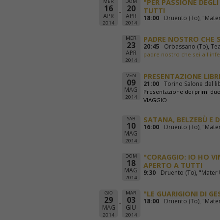
"PER PASSIONE DEGLI
MER
DOM
16
20
TUTTI
APR
APR
18:00
Druento (To), "Mater
2014
2014
PADRE NOSTRO CHE S
MER
23
20:45
Orbassano (To), Teatr
APR
padre nostro che sei all'in
2014
PRESENTAZIONE LIBRI
VEN
09
21:00
Torino Salone del lib
MAG
Presentazione dei primi du
2014
VIAGGIO
SATANA, BELZEBÙ E D
SAB
10
16:00
Druento (To), "Mater
MAG
2014
"CORAGGIO: IO HO VIN
DOM
18
APERTO A TUTTI
MAG
9:30
Druento (To), "Mater 
2014
"LE GUARIGIONI DI GE
GIO
MAR
29
03
18:00
Druento (To), "Mater
MAG
GIU
2014
2014