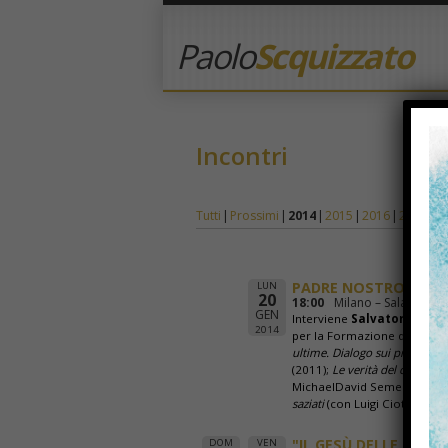
Paolo
Scquizzato
Incontri
Tutti
Prossimi
2014
2015
2016
2017
2
PADRE NOSTRO CHE S
LUN
20
18:00
Milano – Sala 3 del 
GEN
Interviene
Salvatore Nato
2014
per la Formazione dell’Unive
ultime. Dialogo sui problemi d
(2011);
Le verità del corpo
(2
MichaelDavid Semeraro, 20
saziati
(con Luigi Ciotti, 2013)
"IL GESÙ DELLE PARA
DOM
VEN