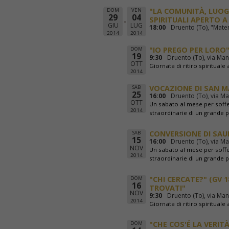
"LA COMUNITÀ, LUOGO
DOM
VEN
29
04
SPIRITUALI APERTO A
GIU
LUG
18:00
Druento (To), "Mater
2014
2014
"IO PREGO PER LORO"
DOM
19
9:30
Druento (To), via Man
OTT
Giornata di ritiro spirituale 
2014
VOCAZIONE DI SAN M
SAB
25
16:00
Druento (To), via Ma
OTT
Un sabato al mese per soffer
2014
straordinarie di un grande p
CONVERSIONE DI SAU
SAB
15
16:00
Druento (To), via Ma
NOV
Un sabato al mese per soffer
2014
straordinarie di un grande p
"CHI CERCATE?" (GV 
DOM
16
TROVATI"
NOV
9:30
Druento (To), via Man
2014
Giornata di ritiro spirituale 
"CHE COS'É LA VERIT
DOM