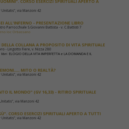
 UOMINI". CORSO ESERCIZI SPIRITUALI APERTO A
 Unitatis", via Manzoni 42
EI ALL'INFERNO - PRESENTAZIONE LIBRO
o Parrocchiale S.Giovanni Battista - v. C.Battisti 7
ferno loc Orbassano
 DELLA COLLANA A PROPOSITO DI VITA SPIRITUALE
ro - Lingotto Fiere, v. Nizza 280
e libri ELOGIO DELLA VITA IMPERFETTA e LA DOMANDA E IL
EMONI..... MITO O REALTÀ?
 Unitatis", via Manzoni 42
TO IL MONDO" (GV 16,33) - RITIRO SPIRITUALE
Unitatis", via Manzoni 42
SÙ". CORSO ESERCIZI SPIRITUALI APERTO A TUTTI
 Unitatis", via Manzoni 42