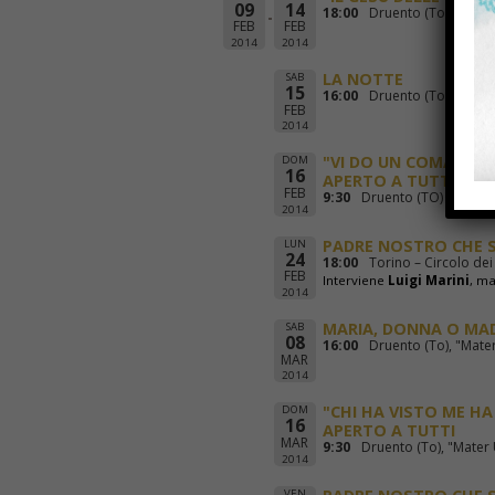
09
14
18:00
Druento (To), "Mater
FEB
FEB
2014
2014
LA NOTTE
SAB
15
16:00
Druento (To), "Mater
FEB
2014
"VI DO UN COMANDAME
DOM
16
APERTO A TUTTI
FEB
9:30
Druento (TO) "Mater U
2014
PADRE NOSTRO CHE S
LUN
24
18:00
Torino – Circolo dei 
FEB
Interviene
Luigi Marini
, ma
2014
MARIA, DONNA O M
SAB
08
16:00
Druento (To), "Mater
MAR
2014
"CHI HA VISTO ME HA 
DOM
16
APERTO A TUTTI
MAR
9:30
Druento (To), "Mater 
2014
VEN