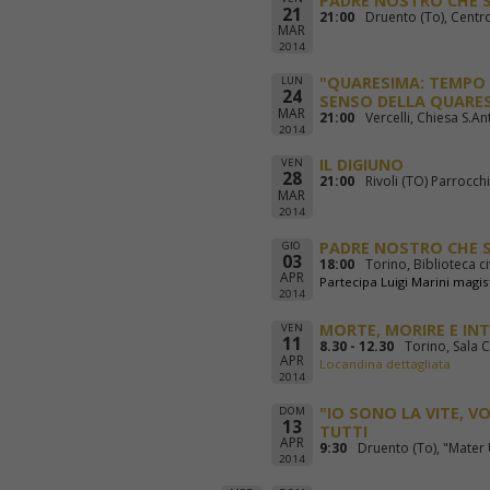
PADRE NOSTRO CHE S
21
21:00
Druento (To), Centro
MAR
2014
"QUARESIMA: TEMPO D
LUN
24
SENSO DELLA QUARES
MAR
21:00
Vercelli, Chiesa S.A
2014
IL DIGIUNO
VEN
28
21:00
Rivoli (TO) Parrocch
MAR
2014
PADRE NOSTRO CHE S
GIO
03
18:00
Torino, Biblioteca c
APR
Partecipa Luigi Marini magi
2014
MORTE, MORIRE E IN
VEN
11
8.30 - 12.30
Torino, Sala 
APR
Locandina dettagliata
2014
"IO SONO LA VITE, VOI
DOM
13
TUTTI
APR
9:30
Druento (To), "Mater 
2014