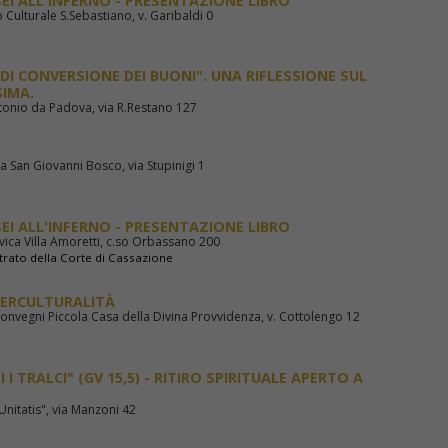
EI ALL'INFERNO - PRESENTAZIONE LIBRO
 Culturale S.Sebastiano, v. Garibaldi 0
I CONVERSIONE DEI BUONI". UNA RIFLESSIONE SUL
IMA.
ntonio da Padova, via R.Restano 127
ia San Giovanni Bosco, via Stupinigi 1
EI ALL'INFERNO - PRESENTAZIONE LIBRO
ivica Villa Amoretti, c.so Orbassano 200
strato della Corte di Cassazione
TERCULTURALITÀ
Convegni Piccola Casa della Divina Provvidenza, v. Cottolengo 12
 I TRALCI" (GV 15,5) - RITIRO SPIRITUALE APERTO A
Unitatis", via Manzoni 42