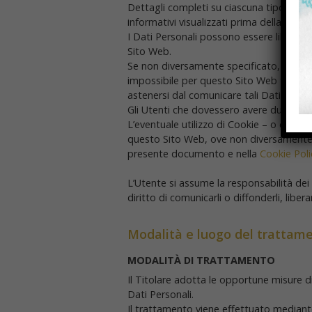
Dettagli completi su ciascuna tipologia d
informativi visualizzati prima della raccol
I Dati Personali possono essere liberamen
Sito Web.
Se non diversamente specificato, tutti i 
impossibile per questo Sito Web fornire il
astenersi dal comunicare tali Dati, senza
Gli Utenti che dovessero avere dubbi su q
L’eventuale utilizzo di Cookie – o di altr
questo Sito Web, ove non diversamente preci
presente documento e nella
Cookie Poli
L’Utente si assume la responsabilità dei 
diritto di comunicarli o diffonderli, liber
Modalità e luogo del trattamen
MODALITÀ DI TRATTAMENTO
Il Titolare adotta le opportune misure di
Dati Personali.
Il trattamento viene effettuato mediant