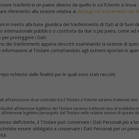
sere trasferiti in un paese diverso da quello in cui l’Utente si trova.
re riferimento alla sezione relativa ai
dettagli sul trattamento dei D
ni in merito alla base giuridica del trasferimento di Dati al di fuori 
tto internazionale pubblico o costituita da due o più paesi, come ad
e per proteggere i Dati.
uno dei trasferimenti appena descritti esaminando la sezione di que
 informazioni al Titolare contattandolo agli estremi riportati in aper
mpo richiesto dalle finalità per le quali sono stati raccolti.
gati all’esecuzione di un contratto tra il Titolare e l’Utente saranno trattenuti s
onducibili all’interesse legittimo del Titolare saranno trattenuti sino al soddisfac
 all’interesse legittimo perseguito dal Titolare nelle relative sezioni di questo 
enso dell’Utente, il Titolare può conservare i Dati Personali più a
e potrebbe essere obbligato a conservare i Dati Personali per un per
ità.