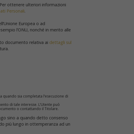
 Per ottenere ulteriori informazioni
ati Personali
.
dell’Unione Europea o ad
 esempio l’ONU, nonché in merito alle
sto documento relativa ai
dettagli sul
tura.
ino a quando sia completata l’esecuzione di
imento di tale interesse. L’Utente può
documento o contattando il Titolare.
 lungo sino a quando detto consenso
iodo più lungo in ottemperanza ad un