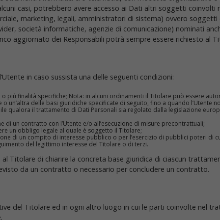
in alcuni casi, potrebbero avere accesso ai Dati altri soggetti coinvolti
le, marketing, legali, amministratori di sistema) ovvero soggetti es
provider, società informatiche, agenzie di comunicazione) nominati anc
enco aggiornato dei Responsabili potrà sempre essere richiesto al T
all’Utente in caso sussista una delle seguenti condizioni:
o più finalità specifiche; Nota: in alcuni ordinamenti il Titolare può essere auto
o un’altra delle basi giuridiche specificate di seguito, fino a quando l’Utente n
ile qualora il trattamento di Dati Personali sia regolato dalla legislazione euro
e di un contratto con l’Utente e/o all’esecuzione di misure precontrattuali;
e un obbligo legale al quale è soggetto il Titolare;
one di un compito di interesse pubblico o per l’esercizio di pubblici poteri di cui 
uimento del legittimo interesse del Titolare o di terzi.
 Titolare di chiarire la concreta base giuridica di ciascun trattamen
revisto da un contratto o necessario per concludere un contratto.
ive del Titolare ed in ogni altro luogo in cui le parti coinvolte nel t
.