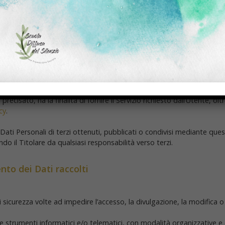
i dati raccolti sono forniti nelle sezioni dedicate di questa privacy p
ta dei dati stessi.
te forniti dall’Utente o, nel caso di Dati di Utilizzo, raccolti auto
Dati richiesti da questo Sito Web sono obbligatori. Se l’Utente rifiu
 Servizio. Nei casi in cui questo Sito Web indichi alcuni Dati come faco
 che ciò abbia alcuna conseguenza sulla disponibilità del Servizio o s
uali Dati siano obbligatori, sono incoraggiati a contattare il Titolar
i strumenti di tracciamento – da parte di questo Sito Web o dei titolari 
sato, ha la finalità di fornire il Servizio richiesto dall’Utente, oltre 
cy
.
Dati Personali di terzi ottenuti, pubblicati o condivisi mediante ques
ando il Titolare da qualsiasi responsabilità verso terzi.
to dei Dati raccolti
 sicurezza volte ad impedire l’accesso, la divulgazione, la modifica o
e strumenti informatici e/o telematici, con modalità organizzative e