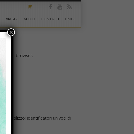
VIAGGI
AUDIO
CONTATTI
LINKS
×
alsiasi browser.
di utilizzo; identificatori univoci di