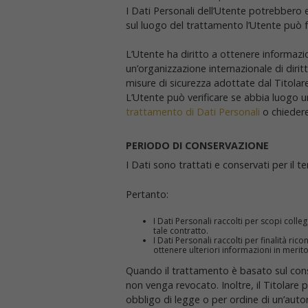
I Dati Personali dell’Utente potrebbero es
sul luogo del trattamento l’Utente può fa
L’Utente ha diritto a ottenere informazio
un’organizzazione internazionale di diri
misure di sicurezza adottate dal Titolar
L’Utente può verificare se abbia luogo 
trattamento di Dati Personali
o chiedere
PERIODO DI CONSERVAZIONE
I Dati sono trattati e conservati per il te
Pertanto:
I Dati Personali raccolti per scopi colle
tale contratto.
I Dati Personali raccolti per finalità ric
ottenere ulteriori informazioni in merito
Quando il trattamento è basato sul cons
non venga revocato. Inoltre, il Titolar
obbligo di legge o per ordine di un’autor