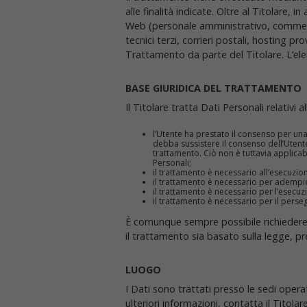
alle finalità indicate. Oltre al Titolare, 
Web (personale amministrativo, commercia
tecnici terzi, corrieri postali, hosting 
Trattamento da parte del Titolare. L’el
BASE GIURIDICA DEL TRATTAMENTO
Il Titolare tratta Dati Personali relativi 
l’Utente ha prestato il consenso per una 
debba sussistere il consenso dell’Utente 
trattamento. Ciò non è tuttavia applicab
Personali;
il trattamento è necessario all’esecuzion
il trattamento è necessario per adempier
il trattamento è necessario per l’esecuzi
il trattamento è necessario per il perseg
È comunque sempre possibile richiedere al
il trattamento sia basato sulla legge, p
LUOGO
I Dati sono trattati presso le sedi operat
ulteriori informazioni, contatta il Titolare