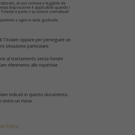
trutturato, di uso comune e leggibile da
Questa disposizione è applicabile quando i
 l’Utente è parte o su misure contrattuali
petente o agire in sede giudiziale.
o il Titolare oppure per perseguire un
ro situazione particolare.
orsi al trattamento senza fornire
are riferimento alle rispettive
itolare indicati in questo documento.
so entro un mese.
ie Policy
.