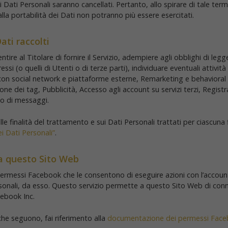
Dati Personali saranno cancellati. Pertanto, allo spirare di tale termi
 alla portabilità dei Dati non potranno più essere esercitati.
ati raccolti
ntire al Titolare di fornire il Servizio, adempiere agli obblighi di legg
eressi (o quelli di Utenti o di terze parti), individuare eventuali attiv
e con social network e piattaforme esterne, Remarketing e behavioral 
ne dei tag, Pubblicità, Accesso agli account su servizi terzi, Regis
io di messaggi.
e finalità del trattamento e sui Dati Personali trattati per ciascuna f
i Dati Personali”
.
a questo Sito Web
ermessi Facebook che le consentono di eseguire azioni con l’accoun
ersonali, da esso. Questo servizio permette a questo Sito Web di conne
cebook Inc.
he seguono, fai riferimento alla
documentazione dei permessi Fac