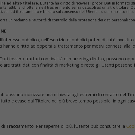
ire ad altro titolare.
L’Utente ha diritto di ricevere i propri Dati in formato s
te fattibile, di ottenerne il trasferimento senza ostacoli ad un altro titolare. 
izzati ed il trattamento è basato sul consenso dell’Utente, su un contratto di cui
rre un reclamo all’autorità di controllo della protezione dei dati personali com
ONE
’interesse pubblico, nell’esercizio di pubblici poteri di cui è investit
nti hanno diritto ad opporsi al trattamento per motivi connessi alla lo
o Dati fossero trattati con finalità di marketing diretto, possono opp
olare tratti dati con finalità di marketing diretto gli Utenti possono f
Utenti possono indirizzare una richiesta agli estremi di contatto del T
atuito e evase dal Titolare nel più breve tempo possibile, in ogni ca
 di Tracciamento. Per saperne di più, l’Utente può consultare la
Cook