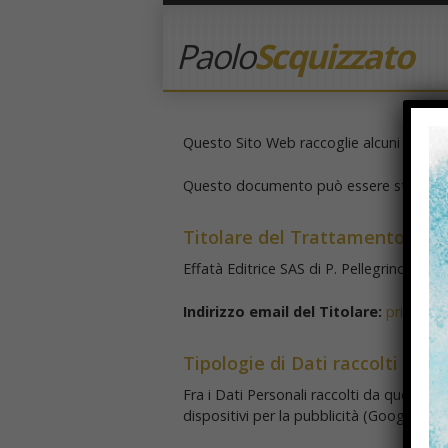
Paolo
Scquizzato
Questo Sito Web raccoglie alcuni Dati Pe
Questo documento può essere stampato u
Titolare del Trattamento dei 
Effatà Editrice SAS di P. Pellegrino – Vi
Indirizzo email del Titolare:
privacy@e
Tipologie di Dati raccolti
Fra i Dati Personali raccolti da questo S
dispositivi per la pubblicità (Google Adv