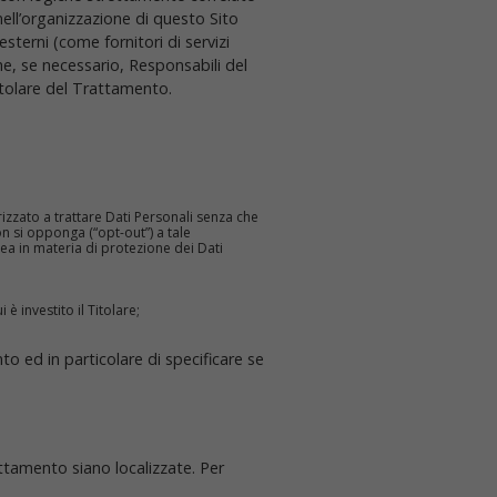
 nell’organizzazione di questo Sito
terni (come fornitori di servizi
he, se necessario, Responsabili del
itolare del Trattamento.
rizzato a trattare Dati Personali senza che
on si opponga (“opt-out”) a tale
pea in materia di protezione dei Dati
è investito il Titolare;
to ed in particolare di specificare se
rattamento siano localizzate. Per