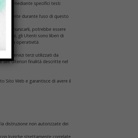
olicy o mediante specifici testi
maticamente durante l’uso di questo
ta di comunicarli, potrebbe essere
ltativi, gli Utenti sono liberi di
ulla sua operatività.
e.
dei servizi terzi utilizzati da
alle ulteriori finalità descritte nel
to Sito Web e garantisce di avere il
 la distruzione non autorizzate dei
 con logiche strettamente correlate