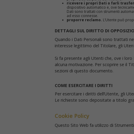
ricevere i propri Dati o farli trasfer
dispositivo automatico e, ove tecnicamen
Dati sono trattati con strumenti automat
ad esso connesse.
proporre reclamo.
L’Utente può propo
DETTAGLI SUL DIRITTO DI OPPOSIZI
Quando i Dati Personali sono trattati nell
interesse legittimo del Titolare, gli Ute
Si fa presente agli Utenti che, ove i lor
alcuna motivazione. Per scoprire se il Tit
sezioni di questo documento.
COME ESERCITARE I DIRITTI
Per esercitare i diritti dell’Utente, gli 
Le richieste sono depositate a titolo gr
Cookie Policy
Questo Sito Web fa utilizzo di Strumenti