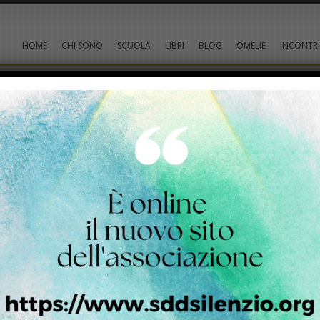
HOME
CHI SONO
SCUOLA
LIBRI
BLOG
OMELIE
INCONTRI
rsonali dei propri Utenti.
tilizzando il comando di stampa presente nelle impostazioni di qu
Dati
a Tre Denti, 1 – 10060 Cantalupa (TO)
ffata.it
ito Web, in modo autonomo o tramite terze parti, ci sono: Cookie; Dati 
ertiser ID o identificatore IDFA, per esempio).