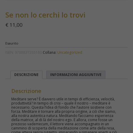
Se non lo cerchi lo trovi
€
11,00
Esaurito
ISBN:
9788831555180
Collana:
Uncategorized
DESCRIZIONE
INFORMAZIONI AGGIUNTIVE
Descrizione
Meditare serve? È davvero utile in tempi di efficienza, velocità,
produttività? In tempo di crisi – quale il nostro – meditare è
necessario. Questa l’idea di fondo che l’autore sostiene con
forza. Meditare è tornare alla propria origine, a ciò che siamo,
alla nostra autentica natura. Meditando facciamo esperienza
della matrice, al di là del nostro ego. E allora, come fosse un
prezioso vademecum, il lettore viene accompagnato in un
cammino di scoperta della meditazione come arte della resa,
come attesa senza oggetto, imparando a rimanere aperti a ciò