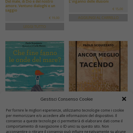
Del male, di Dio e del nostro
L’ inganno delle illusioni
amore. Ventuno dialoghi e un
€
15,00
saggio
AGGIUNGI AL CARRELLO
€
19,00
LEGGI TUTTO
Gestisci Consenso Cookie
Che fine fanno le onde del mare?
Ancor meglio tacendo
Per fornire le migliori esperienze, utilizziamo tecnologie come i cookie
€
14,00
€
8,00
per memorizzare e/o accedere alle informazioni del dispositivo. Il
consenso a queste tecnologie ci permetterà di elaborare dati come il
AGGIUNGI AL CARRELLO
AGGIUNGI AL CARRELLO
comportamento di navigazione o ID unici su questo sito. Non
acconsentire o ritirare il consenso può influire negativamente su alcune