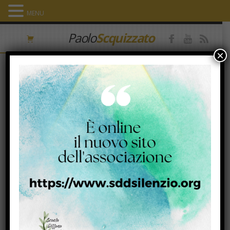
MENU
Paolo
Scquizzato
×
HOME
/
UNCATEGORIZED
/ SE NON LO CERCHI LO TROVI