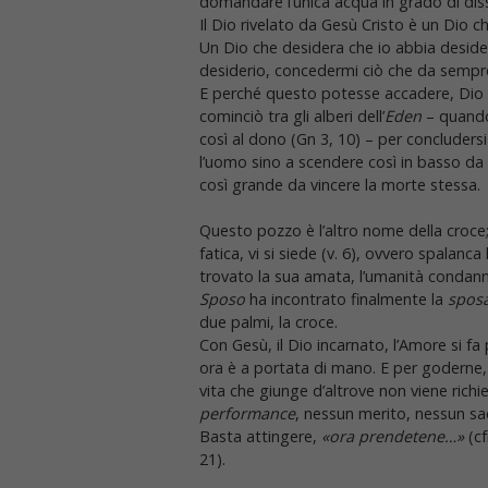
domandare l’unica acqua in grado di diss
Il Dio rivelato da Gesù Cristo è un Dio 
Un Dio che desidera che io abbia desiderio
desiderio, concedermi ciò che da sempre 
E perché questo potesse accadere, Dio h
cominciò tra gli alberi dell’
Eden
– quando
così al dono (Gn 3, 10) – per concludersi 
l’uomo sino a scendere così in basso da s
così grande da vincere la morte stessa.
Questo pozzo è l’altro nome della croce;
fatica, vi si siede (v. 6), ovvero spalan
trovato la sua amata, l’umanità condann
Sposo
ha incontrato finalmente la
spos
due palmi, la croce.
Con Gesù, il Dio incarnato, l’Amore si fa p
ora è a portata di mano. E per goderne
vita che giunge d’altrove non viene ric
performance
, nessun merito, nessun sacr
Basta attingere,
«ora prendetene…»
(cf
21).