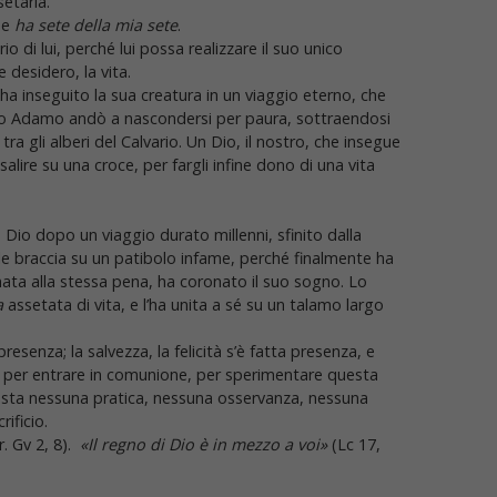
etarla.
che
ha sete della mia sete
.
 di lui, perché lui possa realizzare il suo unico
desidero, la vita.
a inseguito la sua creatura in un viaggio eterno, che
 Adamo andò a nascondersi per paura, sottraendosi
tra gli alberi del Calvario. Un Dio, il nostro, che insegue
alire su una croce, per fargli infine dono di una vita
 Dio dopo un viaggio durato millenni, sfinito dalla
ca le braccia su un patibolo infame, perché finalmente ha
ata alla stessa pena, ha coronato il suo sogno. Lo
a
assetata di vita, e l’ha unita a sé su un talamo largo
resenza; la salvezza, la felicità s’è fatta presenza, e
, per entrare in comunione, per sperimentare questa
hiesta nessuna pratica, nessuna osservanza, nessuna
ificio.
r. Gv 2, 8).
«Il regno di Dio è in mezzo a voi»
(Lc 17,