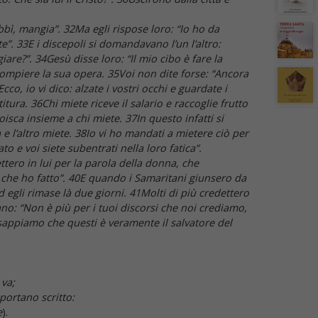
bbì, mangia”. 32Ma egli rispose loro: “Io ho da
. 33E i discepoli si domandavano l’un l’altro:
are?”. 34Gesù disse loro: “Il mio cibo è fare la
ompiere la sua opera. 35Voi non dite forse: “Ancora
cco, io vi dico: alzate i vostri occhi e guardate i
ura. 36Chi miete riceve il salario e raccoglie frutto
oisca insieme a chi miete. 37In questo infatti si
e l’altro miete. 38Io vi ho mandati a mietere ciò per
ato e voi siete subentrati nella loro fatica”.
ttero in lui per la parola della donna, che
o che ho fatto”. 40E quando i Samaritani giunsero da
 egli rimase là due giorni. 41Molti di più credettero
no: “Non è più per i tuoi discorsi che noi crediamo,
appiamo che questi è veramente il salvatore del
 va;
portano scritto:
e
).