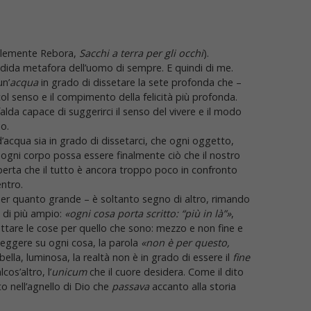
(Clemente Rebora,
Sacchi a terra per gli occhi
).
dida metafora dell’uomo di sempre. E quindi di me.
un’
acqua
in grado di dissetare la sete profonda che –
col senso e il compimento della felicità più profonda.
falda capace di suggerirci il senso del vivere e il modo
so.
acqua sia in grado di dissetarci, che ogni oggetto,
 ogni corpo possa essere finalmente ciò che il nostro
perta che il tutto è ancora troppo poco in confronto
entro.
 per quanto grande – è soltanto segno di altro, rimando
, di più ampio:
«ogni cosa porta scritto: “più in là”»
,
tare le cose per quello che sono: mezzo e non fine e
eggere su ogni cosa, la parola
«non è per questo,
ella, luminosa, la realtà non è in grado di essere il
fine
cos’altro, l’
unicum
che il cuore desidera. Come il dito
tto nell’agnello di Dio che
passava
accanto alla storia