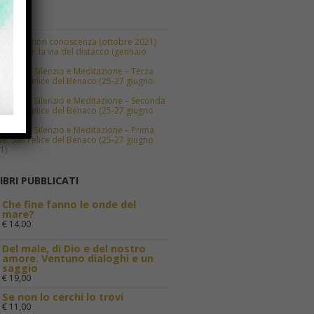
AUDIO
via della non conoscenza (ottobre 2021)
itazione: la via del distacco (gennaio
2)
kend di Silenzio e Meditazione – Terza
te. San Felice del Benaco (25-27 giugno
1)
kend di Silenzio e Meditazione – Seconda
te. San Felice del Benaco (25-27 giugno
1)
kend di Silenzio e Meditazione – Prima
te. San Felice del Benaco (25-27 giugno
1)
IBRI PUBBLICATI
Che fine fanno le onde del
mare?
€
14,00
Del male, di Dio e del nostro
amore. Ventuno dialoghi e un
saggio
€
19,00
Se non lo cerchi lo trovi
€
11,00