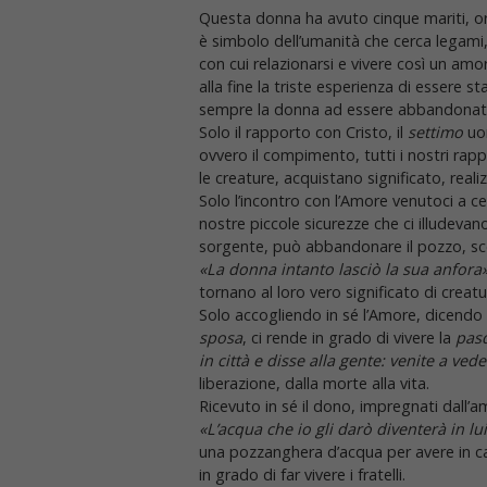
Questa donna ha avuto cinque mariti, or
è simbolo dell’umanità che cerca legami, 
con cui relazionarsi e vivere così un am
alla fine la triste esperienza di essere
sempre la donna ad essere abbandonata d
Solo il rapporto con Cristo, il
settimo
uom
ovvero il compimento, tutti i nostri rapp
le creature, acquistano significato, reali
Solo l’incontro con l’Amore venutoci a ce
nostre piccole sicurezze che ci illudevan
sorgente, può abbandonare il pozzo, scoper
«La donna intanto lasciò la sua anfora
tornano al loro vero significato di creat
Solo accogliendo in sé l’Amore, dicendo 
sposa
, ci rende in grado di vivere la
pas
in città e disse alla gente: venite a ved
liberazione, dalla morte alla vita.
Ricevuto in sé il dono, impregnati dall’a
«L’acqua che io gli darò diventerà in l
una pozzanghera d’acqua per avere in ca
in grado di far vivere i fratelli.