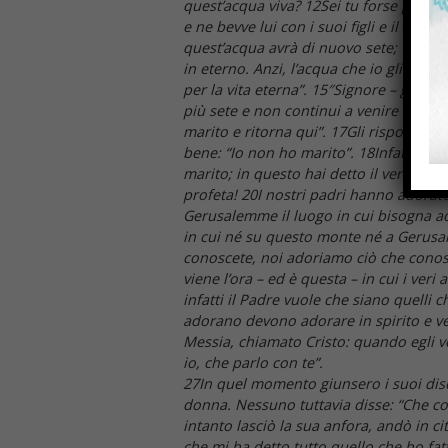
quest’acqua viva? 12Sei tu forse più gr
e ne bevve lui con i suoi figli e il suo
quest’acqua avrà di nuovo sete; 14ma ch
in eterno. Anzi, l’acqua che io gli darò
per la vita eterna”. 15″Signore – gli d
più sete e non continui a venire qui ad
marito e ritorna qui”. 17Gli risponde l
bene: “Io non ho marito”. 18Infatti hai
marito; in questo hai detto il vero”. 19
profeta! 20I nostri padri hanno adorat
Gerusalemme il luogo in cui bisogna ad
in cui né su questo monte né a Gerusa
conoscete, noi adoriamo ciò che conos
viene l’ora – ed è questa – in cui i veri
infatti il Padre vuole che siano quelli c
adorano devono adorare in spirito e ver
Messia, chiamato Cristo: quando egli v
io, che parlo con te”.
27In quel momento giunsero i suoi disc
donna. Nessuno tuttavia disse: “Che cos
intanto lasciò la sua anfora, andò in c
che mi ha detto tutto quello che ho fatto