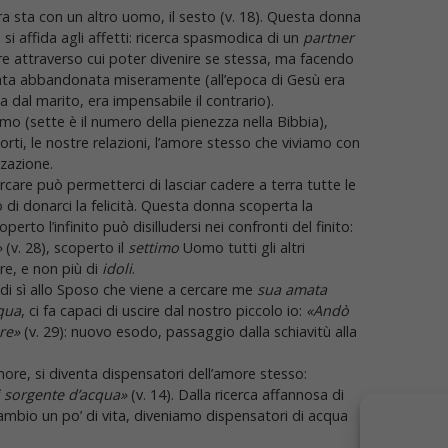
a sta con un altro uomo, il sesto (v. 18). Questa donna
si affida agli affetti: ricerca spasmodica di un
partner
ore attraverso cui poter divenire se stessa, ma facendo
 stata abbandonata miseramente (all’epoca di Gesù era
al marito, era impensabile il contrario).
o (sette è il numero della pienezza nella Bibbia),
orti, le nostre relazioni, l’amore stesso che viviamo con
zzazione.
rcare può permetterci di lasciar cadere a terra tutte le
o di donarci la felicità. Questa donna scoperta la
to l’infinito può disilludersi nei confronti del finito:
»
(v. 28), scoperto il
settimo
Uomo tutti gli altri
ure, e non più di
idoli
.
di sì allo Sposo che viene a cercare me
sua amata
qua
, ci fa capaci di uscire dal nostro piccolo io:
«Andò
ere»
(v. 29): nuovo esodo, passaggio dalla schiavitù alla
more, si diventa dispensatori dell’amore stesso:
ui sorgente d’acqua»
(v. 14). Dalla ricerca affannosa di
mbio un po’ di vita, diveniamo dispensatori di acqua