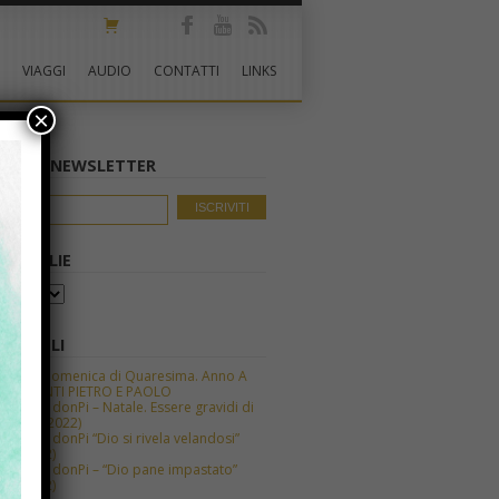
VIAGGI
AUDIO
CONTATTI
LINKS
×
TI ALLA NEWSLETTER
O OMELIE
ARTICOLI
LIA IV domenica di Quaresima. Anno A
LIA SANTI PIETRO E PAOLO
 ora con donPi – Natale. Essere gravidi di
 (21/12/2022)
 ora con donPi “Dio si rivela velandosi”
/12/2022)
 ora con donPi – “Dio pane impastato”
/12/2022)