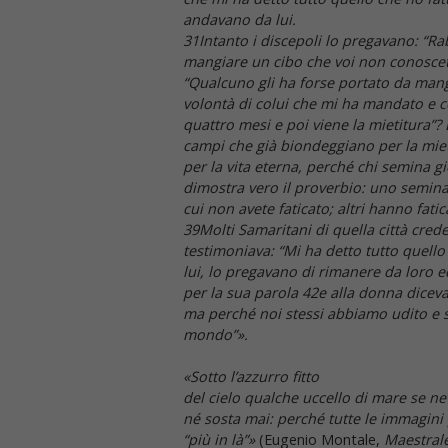
andavano da lui.
31Intanto i discepoli lo pregavano: “Ra
mangiare un cibo che voi non conoscete”
“Qualcuno gli ha forse portato da mangi
volontà di colui che mi ha mandato e c
quattro mesi e poi viene la mietitura”? E
campi che già biondeggiano per la mietit
per la vita eterna, perché chi semina gi
dimostra vero il proverbio: uno semina 
cui non avete faticato; altri hanno fatic
39Molti Samaritani di quella città crede
testimoniava: “Mi ha detto tutto quell
lui, lo pregavano di rimanere da loro ed
per la sua parola 42e alla donna diceva
ma perché noi stessi abbiamo udito e s
mondo”».
«Sotto l’azzurro fitto
del cielo qualche uccello di mare se ne
né sosta mai: perché tutte le immagini 
“più in là”»
(Eugenio Montale,
Maestral