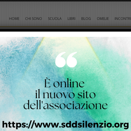
HOME
CHI SONO
SCUOLA
LIBRI
BLOG
OMELIE
INCONTRI
i Quaresima anno A
ISCRIVI
di
ARCHIVI
chiamata Sicar, vicina al terreno che Giacobbe aveva
un pozzo di Giacobbe. Gesù dunque, affaticato per il
circa mezzogiorno. 7Giunge una donna samaritana ad
ULTIMI 
a bere”. 8I suoi discepoli erano andati in città a fare
OME
ritana gli dice: “Come mai tu, che sei giudeo, chiedi
OME
1/2
itana?”. I Giudei infatti non hanno rapporti con i
Dio
onoscessi il dono di Dio e chi è colui che ti dice:
1/2
(14
i ed egli ti avrebbe dato acqua viva”. 11Gli dice la
1/2
 il pozzo è profondo; da dove prendi dunque
(07