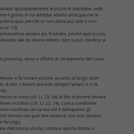
tornado quotidianamente al pozzo di Giacobbe, nella
e il giorno in cui avrebbe attinto un’acqua che la
uest’acqua, perché io non abbia più sete e non
a»
(v. 15).
 un’esistenza sempre più frustrata, perché quel pozzo,
ondità tale da essere infinito. Non si può chiedere al
arsi presenza, dono e offerta al compimento del cuore
’Amore si fa trovare proprio accanto al luogo dove
 di vita. L’Amore precede sempre l’amato e si fa
ndo.
messo in croce (cfr. Lc 23, 44) al fine di potersi donare
drone crocifisso (cfr. Lc 23, 24). L’unica condizione
ura crocifissa con lui era che il delinquente gli
hé l’amore non può fare violenza, non può donarsi
 l’accolga.
una delicatezza
divina
, conduce questa donna a