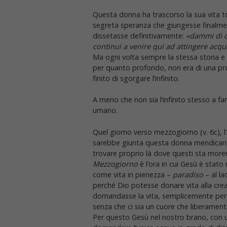
Questa donna ha trascorso la sua vita 
segreta speranza che giungesse finalment
dissetasse definitivamente:
«dammi di q
continui a venire qui ad attingere acqu
Ma ogni volta sempre la stessa storia e
per quanto profondo, non era di una prof
finito di sgorgare l’infinito.
A meno che non sia l’infinito stesso a f
umano.
Quel giorno verso mezzogiorno (v. 6c), l
sarebbe giunta questa donna mendicante
trovare proprio là dove questi sta more
Mezzogiorno
è l’ora in cui Gesù è stato 
come vita in pienezza –
paradiso
– al la
perché Dio potesse donare vita alla creat
domandasse la vita, semplicemente perc
senza che ci sia un cuore che liberamente
Per questo Gesù nel nostro brano, con 