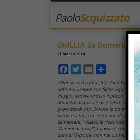
Paolo
Scquizzato
OMELIA 3a Domenica d
21 Marzo 2014
Facebook
Twitter
Email
Condivi
«Giunse così a una città della Samaria 
dato a Giuseppe suo figlio: 6qui c’era 
viaggio, sedeva presso il pozzo. Era 
attingere acqua. Le dice Gesù: “Dammi d
provvista di cibi. 9Allora la donna sama
da bere a me, che sono una donna samar
Samaritani. 10Gesù le risponde: “Se tu c
“Dammi da bere!”, tu avresti chiesto a lu
donna: “Signore, non hai un secchio e