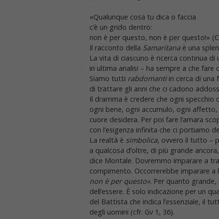
«Qualunque cosa tu dica o faccia
c’è un grido dentro:
non è per questo, non è per questo!» 
Il racconto della
Samaritana
è una splen
La vita di ciascuno è ricerca continua di 
in ultima analisi – ha sempre a che fare 
Siamo tutti
rabdomanti
in cerca di una 
di trattare gli anni che ci cadono addos
Il dramma è credere che ogni specchio d’
ogni bene, ogni accumulo, ogni affetto,
cuore desidera. Per poi fare l’amara sco
con l’esigenza infinita che ci portiamo d
La realtà è
simbolica
, ovvero il tutto –
a qualcosa d’oltre, di più grande ancora
dice Montale. Dovremmo imparare a trat
compimento. Occorrerebbe imparare a l
non è per questo»
. Per quanto grande, b
dell’essere. È solo indicazione per un qual
del Battista che indica l’essenziale, il tu
degli uomini (cfr. Gv 1, 36).