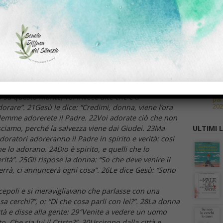
ande del nostro padre Giacobbe, che ci diede il pozzo
 bestiame?”. 13Gesù le risponde: “Chiunque beve di
ULTIMI 
i berrà dell’acqua che io gli darò, non avrà più sete
La 
 diventerà in lui una sorgente d’acqua che zampilla
Med
202
ice la donna -, dammi quest’acqua, perché io non abbia
Wee
 attingere acqua”. 16Le dice: “Va’ a chiamare tuo
par
202
a donna: “Io non ho marito”. Le dice Gesù: “Hai detto
Wee
 avuto cinque mariti e quello che hai ora non è tuo
par
202
Gli replica la donna: “Signore, vedo che tu sei un
Wee
o su questo monte; voi invece dite che è a
par
202
orare”. 21Gesù le dice: “Credimi, donna, viene l’ora
lemme adorerete il Padre. 22Voi adorate ciò che non
ciamo, perché la salvezza viene dai Giudei. 23Ma
ULTIMI L
 adoratori adoreranno il Padre in spirito e verità: così
he lo adorano. 24Dio è spirito, e quelli che lo
ità”. 25Gli rispose la donna: “So che deve venire il
errà, ci annuncerà ogni cosa”. 26Le dice Gesù: “Sono
epoli e si meravigliavano che parlasse con una
a cerchi?”, o: “Di che cosa parli con lei?”. 28La donna
ittà e disse alla gente: 29″Venite a vedere un uomo
. Che sia lui il Cristo?”. 30Uscirono dalla città e