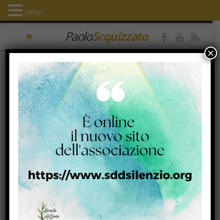
MENU
Paolo
Scquizzato
×
OMELIA 3a Domenica Tempo
Ordinario. Anno A
19 Gennaio 2017
Facebook
Twitter
Email
Condividi
«Quando Gesù seppe che Giovanni era stato arrestato, si
13
ritirò nella Galilea,
lasciò Nàzaret e andò ad abitare a
Cafàrnao, sulla riva del mare, nel territorio di Zàbulon e di
14
Nèftali,
perché si compisse ciò che era stato detto per
mezzo del profeta Isaia:
15
Terra di Zàbulon e terra di Nèftali,