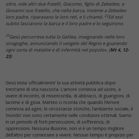
oltre, vide altri due fratelli, Giacomo, figlio di Zebedeo, e
Giovanni suo fratello, che nella barca, insieme a Zebedeo
22
loro padre, riparavano le loro reti, e li chiamò.
Ed essi
subito lasciarono la barca e il loro padre e lo seguirono.
23
Gesù percorreva tutta la Galilea, insegnando nelle loro
sinagoghe, annunciando il vangelo del Regno e guarendo
ogni sorta di malattie e di infermità nel popolo». (
Mt 4, 12-
23
)
Gesù inizia ‘ufficialmente’ la sua attività pubblica dopo
trent’anni di vita nascosta. L’amore comincia ad uscire, a
vivere di incontri, di misericordia, di abbracci, di guarigioni, di
lacrime e di gioia. Matteo ci ricorda che quando l’Amore
comincia ad agire, le circostanze storiche, l’ambiente sociale, il
‘mondo’ non sono certamente nelle condizioni ottimali. Siamo
in un periodo di forti persecuzioni, di sofferenza, di
oppressioni. Nessuna illusione, non vi è un tempo migliore
dell’altro per cominciare a vivere. Nessun tempo è propizio per