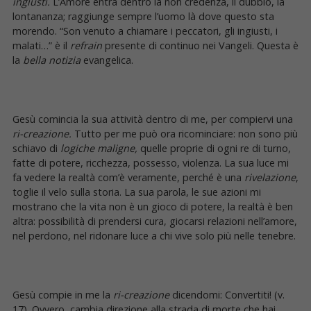
ingiusti.
L’Amore entra dentro la non credenza, il dubbio, la
lontananza; raggiunge sempre l’uomo là dove questo sta
morendo. “Son venuto a chiamare i peccatori, gli ingiusti, i
malati…” è il
refrain
presente di continuo nei Vangeli. Questa è
la
bella notizia
evangelica.
Gesù comincia la sua attività dentro di me, per compiervi una
ri-creazione.
Tutto per me può ora ricominciare: non sono più
schiavo di
logiche maligne,
quelle proprie di ogni re di turno,
fatte di potere, ricchezza, possesso, violenza. La sua luce mi
fa vedere la realtà com’è veramente, perché è una
rivelazione
,
toglie il velo sulla storia. La sua parola, le sue azioni mi
mostrano che la vita non è un gioco di potere, la realtà è ben
altra: possibilità di prendersi cura, giocarsi relazioni nell’amore,
nel perdono, nel ridonare luce a chi vive solo più nelle tenebre.
Gesù compie in me la
ri-creazione
dicendomi: Convertiti! (v.
17). Ovvero, cambia direzione alla strada di morte che hai