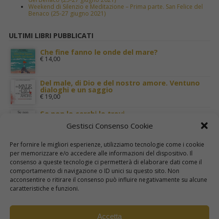
Weekend di Silenzio e Meditazione – Prima parte. San Felice del
Benaco (25-27 giugno 2021)
ULTIMI LIBRI PUBBLICATI
Che fine fanno le onde del mare?
€
14,00
Del male, di Dio e del nostro amore. Ventuno
dialoghi e un saggio
€
19,00
Se non lo cerchi lo trovi
€
11,00
Gestisci Consenso Cookie
Terra Santa nei luoghi di Gesù
Per fornire le migliori esperienze, utilizziamo tecnologie come i cookie
€
29,00
per memorizzare e/o accedere alle informazioni del dispositivo. Il
consenso a queste tecnologie ci permetterà di elaborare dati come il
comportamento di navigazione o ID unici su questo sito. Non
I cinque sensi. Per una mistica della carne
acconsentire o ritirare il consenso può influire negativamente su alcune
€
22,00
caratteristiche e funzioni.
Accetta