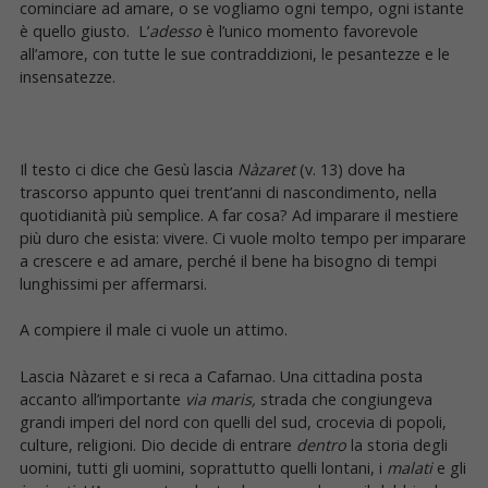
cominciare ad amare, o se vogliamo ogni tempo, ogni istante
è quello giusto. L’
adesso
è l’unico momento favorevole
all’amore, con tutte le sue contraddizioni, le pesantezze e le
insensatezze.
Il testo ci dice che Gesù lascia
Nàzaret
(v. 13) dove ha
trascorso appunto quei trent’anni di nascondimento, nella
quotidianità più semplice. A far cosa? Ad imparare il mestiere
più duro che esista: vivere. Ci vuole molto tempo per imparare
a crescere e ad amare, perché il bene ha bisogno di tempi
lunghissimi per affermarsi.
A compiere il male ci vuole un attimo.
Lascia Nàzaret e si reca a Cafarnao. Una cittadina posta
accanto all’importante
via maris,
strada che congiungeva
grandi imperi del nord con quelli del sud, crocevia di popoli,
culture, religioni. Dio decide di entrare
dentro
la storia degli
uomini, tutti gli uomini, soprattutto quelli lontani, i
malati
e gli