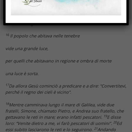
sulla via del mare, oltre il Giordano,
Galilea delle genti!
16
Il popolo che abitava nelle tenebre
vide una grande luce,
per quelli che abitavano in regione e ombra di morte
una luce è sorta.
17
Da allora Gesù cominciò a predicare e a dire: “Convertitevi,
perché il regno dei cieli è vicino”.
18
Mentre camminava lungo il mare di Galilea, vide due
fratelli, Simone, chiamato Pietro, e Andrea suo fratello, che
19
gettavano le reti in mare; erano infatti pescatori.
E disse
20
loro: “Venite dietro a me, vi farò pescatori di uomini”.
Ed
21
essi subito lasciarono le reti e lo seguirono.
Andando