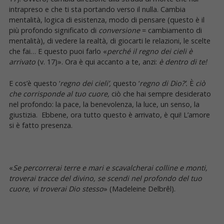
intrapreso e che ti sta portando verso il nulla. Cambia
mentalità, logica di esistenza, modo di pensare (questo è il
più profondo significato di
conversione
= cambiamento di
mentalità), di vedere la realtà, di giocarti le relazioni, le scelte
che fai… E questo puoi farlo «
perché il regno dei cieli è
arrivato
(v. 17)». Ora è qui accanto a te, anzi:
è dentro di te!
E cos’è questo ‘
regno dei cieli’,
questo ‘
regno di Dio?’.
È
ciò
che
corrisponde al tuo cuore,
ciò che hai sempre desiderato
nel profondo: la pace, la benevolenza, la luce, un senso, la
giustizia. Ebbene, ora tutto questo è arrivato, è qui! L’amore
si è fatto presenza.
«
Se percorrerai terre e mari e scavalcherai colline e monti,
troverai tracce del divino, se scendi nel profondo del tuo
cuore, vi troverai Dio stesso
» (Madeleine Delbrêl).