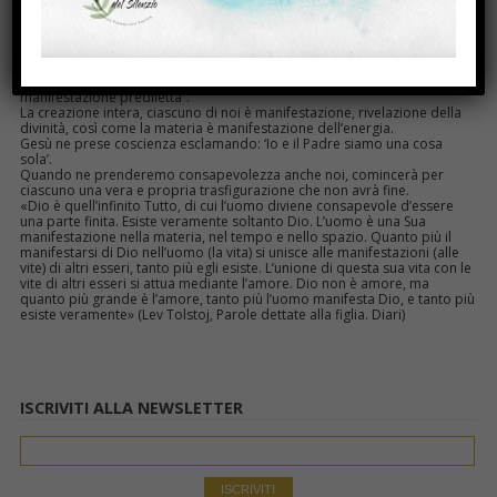
in una forma.
Il ‘Senza nome’ è sempre in procinto di venire al mondo, ha solo bisogno
che glielo si permetta.
La Fonte della vita non sta fuori di noi, ma risiede nella parte più intima
di noi stessi. Quando impareremo a riposare silenziosamente in essa,
udremo anche noi una voce che ci sussurrerà: “Tu sei la mia
manifestazione prediletta”.
La creazione intera, ciascuno di noi è manifestazione, rivelazione della
divinità, così come la materia è manifestazione dell’energia.
Gesù ne prese coscienza esclamando: ‘Io e il Padre siamo una cosa
sola’.
Quando ne prenderemo consapevolezza anche noi, comincerà per
ciascuno una vera e propria trasfigurazione che non avrà fine.
«Dio è quell’infinito Tutto, di cui l’uomo diviene consapevole d’essere
una parte finita. Esiste veramente soltanto Dio. L’uomo è una Sua
manifestazione nella materia, nel tempo e nello spazio. Quanto più il
manifestarsi di Dio nell’uomo (la vita) si unisce alle manifestazioni (alle
vite) di altri esseri, tanto più egli esiste. L’unione di questa sua vita con le
vite di altri esseri si attua mediante l’amore. Dio non è amore, ma
quanto più grande è l’amore, tanto più l’uomo manifesta Dio, e tanto più
esiste veramente» (Lev Tolstoj, Parole dettate alla figlia. Diari)
ISCRIVITI ALLA NEWSLETTER