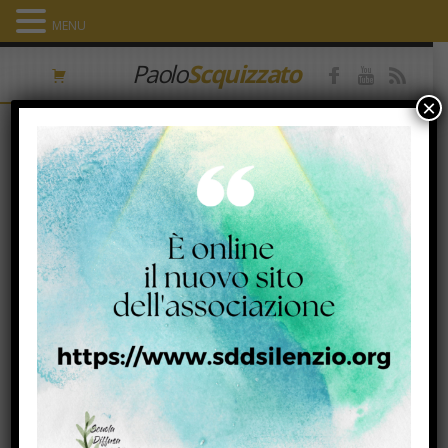
MENU
Paolo
Scquizzato
×
OMELIA II domenica di Quaresima.
Anno B
24 Febbraio 2024
Facebook
Twitter
Email
Condividi
Mc 9, 2-10
«La nascita non è la vita; è solo un’opportunità che ti viene data per
creare la tua vita» (Osho).
La vita è cammino di trasfigurazione, lento processo di metamorfosi
verso il compimento.
«Sappiamo bene infatti che tutta la creazione geme e soffre fino ad oggi
nelle doglie del parto» (Rm 8, 22). E noi nella creazione. E questo è bello,
come dice Pietro: è bello partecipare a questo difficile e faticosissimo
parto, sapere che portando alla luce la nostra umanità Dio si rivelerà, la
Vita prenderà carne, la Bellezza assumerà volto, l’Amore si manifesterà