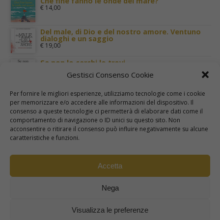
Che fine fanno le onde del mare?
€
14,00
Del male, di Dio e del nostro amore. Ventuno
dialoghi e un saggio
€
19,00
Se non lo cerchi lo trovi
€
11,00
Gestisci Consenso Cookie
Terra Santa nei luoghi di Gesù
Per fornire le migliori esperienze, utilizziamo tecnologie come i cookie
€
29,00
per memorizzare e/o accedere alle informazioni del dispositivo. Il
consenso a queste tecnologie ci permetterà di elaborare dati come il
comportamento di navigazione o ID unici su questo sito. Non
I cinque sensi. Per una mistica della carne
acconsentire o ritirare il consenso può influire negativamente su alcune
€
22,00
caratteristiche e funzioni.
Accetta
Nega
Copyright © 2026 -
Paolo Scquizzato
| sito di proprietà di
Effatà Editrice
PI e CF
Visualizza le preferenze
09655250018 |
privacy policy
|
cookie policy