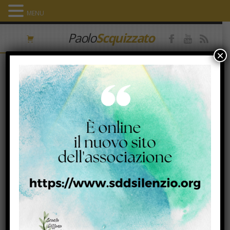
MENU
Paolo
Scquizzato
×
OMELIA XIV Domenica del Tempo
Ordinario. Anno B
1 Luglio 2021
Facebook
Twitter
Email
Condividi
Mc 6, 1-6
«Lì non poteva fare nessun prodigio…» (v. 5).
L’amore non trova accoglienza e non può manifestarsi.
Occorre essere molto ‘vuoti’ per poter esperire l’azione di Dio in noi.
Finché pensiamo che Dio sia ‘così e così’ di fatto lo neghiamo, perché
egli è puro ‘nulla’ ricorda Meister Echkart, nel senso che non è questo né
quello; il ‘neti-neti’ della tradizione induista.
I conterranei di Gesù credono di conoscere tutto di lui, ed egli legge
questo come disprezzo.
I pensieri, le immagini, le attese, le aspettative su Dio ne sanciscono di