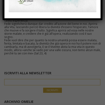
fatto la morte, trasformandolo in un idolo, dinanzi cui inchinarsi.
Gesù s’attende la fede, quella che ha trovato nel soldato pagano, nella
donna siro-fenicia, nei samaritani, persone lontane, eretiche, fuori dalla
religione ufficiale. Pura accoglienza, che comincia col non sentirsi
meritevoli di nulla.
L’Amore non premia i buoni e i santi, ma fa sbocciare la vita di quanti ne
fanno esperienza.
Fede significherà dunque dar credito all’azione del bene in noi. Aprirsi
alla Vita, lasciando perciò libera la divinità d’essere l’insperato, l’amore
che muove e fa sorgere il tutto. Significa aprirsi ad essa nelle nostre
storie malate, e credere che è già all’opera, realizzando così il suo
sogno.
Fede vuol dire che per quanto la nostra umanità possa essere malata,
ferita, limitata e bacata, la divinità che già opera in noi ha il potere non di
cambiarla, ma di avvolgerla, E se il Vivente abita la mia vita in questo
modo, allora «anche se vado per una valle oscura, non temo alcun male,
perché tu sei con me» (Sal 23, 4)
ISCRIVITI ALLA NEWSLETTER
ARCHIVIO OMELIE