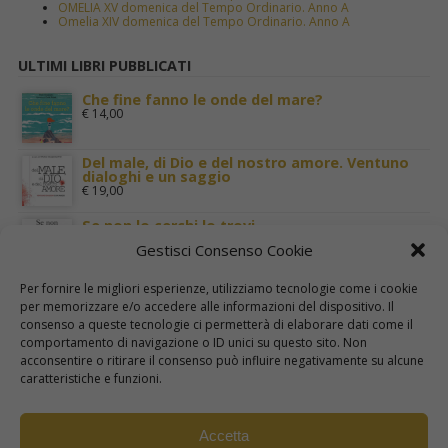
OMELIA XV domenica del Tempo Ordinario. Anno A
Omelia XIV domenica del Tempo Ordinario. Anno A
ULTIMI LIBRI PUBBLICATI
Che fine fanno le onde del mare?
€
14,00
Del male, di Dio e del nostro amore. Ventuno
dialoghi e un saggio
€
19,00
Se non lo cerchi lo trovi
€
11,00
Gestisci Consenso Cookie
Terra Santa nei luoghi di Gesù
Per fornire le migliori esperienze, utilizziamo tecnologie come i cookie
€
29,00
per memorizzare e/o accedere alle informazioni del dispositivo. Il
consenso a queste tecnologie ci permetterà di elaborare dati come il
comportamento di navigazione o ID unici su questo sito. Non
I cinque sensi. Per una mistica della carne
acconsentire o ritirare il consenso può influire negativamente su alcune
€
22,00
caratteristiche e funzioni.
Accetta