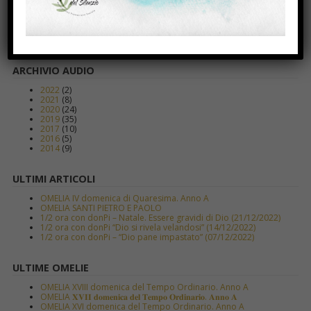
ALTRI AUDIO
Altri audio su
materunitatis.cottolengo.org
ARCHIVIO AUDIO
2022
(2)
2021
(8)
2020
(24)
2019
(35)
2017
(10)
2016
(5)
2014
(9)
ULTIMI ARTICOLI
OMELIA IV domenica di Quaresima. Anno A
OMELIA SANTI PIETRO E PAOLO
1/2 ora con donPi – Natale. Essere gravidi di Dio (21/12/2022)
1/2 ora con donPi “Dio si rivela velandosi” (14/12/2022)
1/2 ora con donPi – “Dio pane impastato” (07/12/2022)
ULTIME OMELIE
OMELIA XVIII domenica del Tempo Ordinario. Anno A
OMELIA 𝐗𝐕𝐈𝐈 𝐝𝐨𝐦𝐞𝐧𝐢𝐜𝐚 𝐝𝐞𝐥 𝐓𝐞𝐦𝐩𝐨 𝐎𝐫𝐝𝐢𝐧𝐚𝐫𝐢𝐨. 𝐀𝐧𝐧𝐨 𝐀
OMELIA XVI domenica del Tempo Ordinario. Anno A