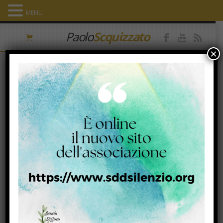
MENU
Paolo
Scquizzato
×
Carità
11 Marzo 2014
Facebook
Twitter
Email
Condividi
ISCRIVITI ALLA NEWSLETTER