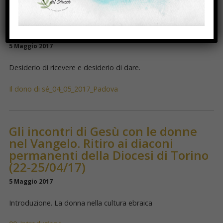
Il dono di sé. Conferenza al Gruppo
Volontari Ospedale Pediatrico,
Padova (04/05/17)
5 Maggio 2017
Desiderio di ricevere e desiderio di dare.
Il dono di sé_04_05_2017_Padova
Gli incontri di Gesù con le donne
nel Vangelo. Ritiro ai diaconi
permanenti della Diocesi di Torino
(22-25/04/17)
5 Maggio 2017
Introduzione. La donna nella cultura ebraica