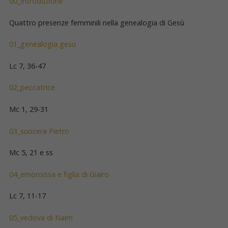
00_Introduzione
Quattro presenze femminili nella genealogia di Gesù
01_genealogia gesu
Lc 7, 36-47
02_peccatrice
Mc 1, 29-31
03_suocera Pietro
Mc 5, 21 e ss
04_emoroissa e figlia di Giairo
Lc 7, 11-17
05_vedova di Naim