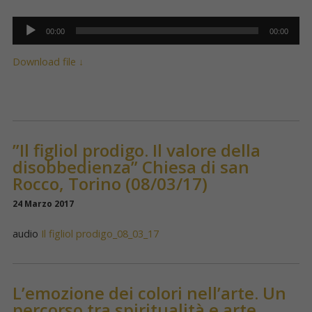
Audio
Player
00:00
00:00
Download file ↓
”Il figliol prodigo. Il valore della
disobbedienza” Chiesa di san
Rocco, Torino (08/03/17)
24 Marzo 2017
audio
Il figliol prodigo_08_03_17
L’emozione dei colori nell’arte. Un
percorso tra spiritualità e arte