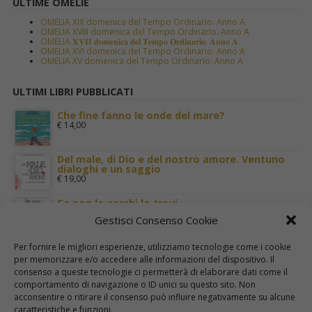
ULTIME OMELIE
OMELIA XIX domenica del Tempo Ordinario. Anno A
OMELIA XVIII domenica del Tempo Ordinario. Anno A
OMELIA 𝐗𝐕𝐈𝐈 𝐝𝐨𝐦𝐞𝐧𝐢𝐜𝐚 𝐝𝐞𝐥 𝐓𝐞𝐦𝐩𝐨 𝐎𝐫𝐝𝐢𝐧𝐚𝐫𝐢𝐨. 𝐀𝐧𝐧𝐨 𝐀
OMELIA XVI domenica del Tempo Ordinario. Anno A
OMELIA XV domenica del Tempo Ordinario. Anno A
ULTIMI LIBRI PUBBLICATI
Che fine fanno le onde del mare?
€
14,00
Del male, di Dio e del nostro amore. Ventuno
dialoghi e un saggio
€
19,00
Se non lo cerchi lo trovi
€
11,00
Gestisci Consenso Cookie
Terra Santa nei luoghi di Gesù
Per fornire le migliori esperienze, utilizziamo tecnologie come i cookie
€
29,00
per memorizzare e/o accedere alle informazioni del dispositivo. Il
consenso a queste tecnologie ci permetterà di elaborare dati come il
comportamento di navigazione o ID unici su questo sito. Non
I cinque sensi. Per una mistica della carne
acconsentire o ritirare il consenso può influire negativamente su alcune
€
22,00
caratteristiche e funzioni.