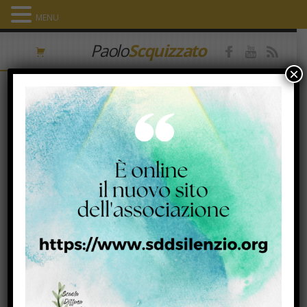
MENU
Paolo
Scquizzato
×
Audio year: 2017
‘Dal culto inutile all’uomo ferito!’
Una lettura del libro di Amos.
Parrocchia di San Raffaele Cimena
(19/10/17)
8 Novembre 2017
Amos_San Raffaele Cimena 19_10_17