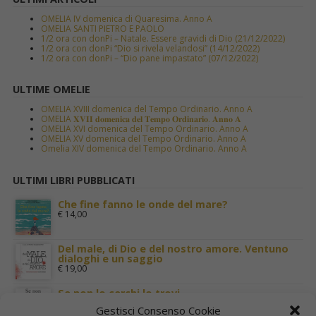
OMELIA IV domenica di Quaresima. Anno A
OMELIA SANTI PIETRO E PAOLO
1/2 ora con donPi – Natale. Essere gravidi di Dio (21/12/2022)
1/2 ora con donPi “Dio si rivela velandosi” (14/12/2022)
1/2 ora con donPi – “Dio pane impastato” (07/12/2022)
ULTIME OMELIE
OMELIA XVIII domenica del Tempo Ordinario. Anno A
OMELIA 𝐗𝐕𝐈𝐈 𝐝𝐨𝐦𝐞𝐧𝐢𝐜𝐚 𝐝𝐞𝐥 𝐓𝐞𝐦𝐩𝐨 𝐎𝐫𝐝𝐢𝐧𝐚𝐫𝐢𝐨. 𝐀𝐧𝐧𝐨 𝐀
OMELIA XVI domenica del Tempo Ordinario. Anno A
OMELIA XV domenica del Tempo Ordinario. Anno A
Omelia XIV domenica del Tempo Ordinario. Anno A
ULTIMI LIBRI PUBBLICATI
Che fine fanno le onde del mare?
€
14,00
Del male, di Dio e del nostro amore. Ventuno
dialoghi e un saggio
€
19,00
Se non lo cerchi lo trovi
€
11,00
Gestisci Consenso Cookie