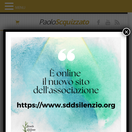
MENU
Paolo
Scquizzato
×
“Gesù di Nazareth alla luce del
vangelo di Matteo”. Mito, storia e
spiritualità. Pinerolo (09/02/2020)
26 Febbraio 2020
Facebook
Twitter
Email
Condividi
Audio
Player
00:00
00:00
Download file ↓