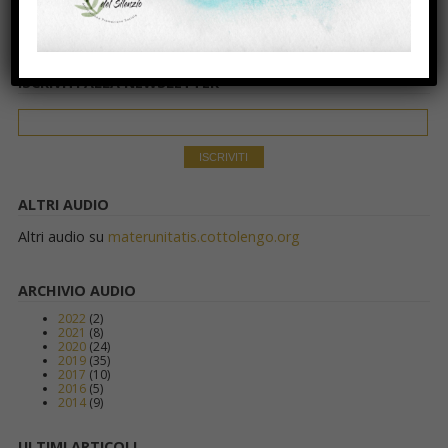
ISCRIVITI ALLA NEWSLETTER
ALTRI AUDIO
Altri audio su
materunitatis.cottolengo.org
ARCHIVIO AUDIO
2022
(2)
2021
(8)
2020
(24)
2019
(35)
2017
(10)
2016
(5)
2014
(9)
ULTIMI ARTICOLI