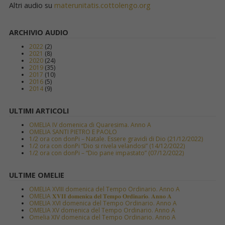
Altri audio su
materunitatis.cottolengo.org
ARCHIVIO AUDIO
2022
(2)
2021
(8)
2020
(24)
2019
(35)
2017
(10)
2016
(5)
2014
(9)
ULTIMI ARTICOLI
OMELIA IV domenica di Quaresima. Anno A
OMELIA SANTI PIETRO E PAOLO
1/2 ora con donPi – Natale. Essere gravidi di Dio (21/12/2022)
1/2 ora con donPi “Dio si rivela velandosi” (14/12/2022)
1/2 ora con donPi – “Dio pane impastato” (07/12/2022)
ULTIME OMELIE
OMELIA XVIII domenica del Tempo Ordinario. Anno A
OMELIA 𝐗𝐕𝐈𝐈 𝐝𝐨𝐦𝐞𝐧𝐢𝐜𝐚 𝐝𝐞𝐥 𝐓𝐞𝐦𝐩𝐨 𝐎𝐫𝐝𝐢𝐧𝐚𝐫𝐢𝐨. 𝐀𝐧𝐧𝐨 𝐀
OMELIA XVI domenica del Tempo Ordinario. Anno A
OMELIA XV domenica del Tempo Ordinario. Anno A
Omelia XIV domenica del Tempo Ordinario. Anno A