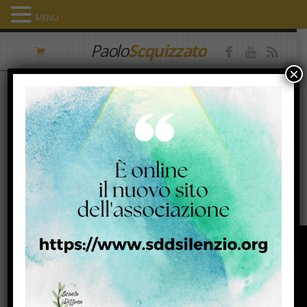
MENU
Paolo
Scquizzato
×
L’enigma Gesù. Un percorso sul
vangelo di Marco. On line
(17/01/2021)
27 Marzo 2021
Facebook
Twitter
Email
Condividi