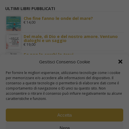
ULTIMI LIBRI PUBBLICATI
Che fine fanno le onde del mare?
€
14,00
Del male, di Dio e del nostro amore. Ventuno
dialoghi e un saggio
€
19,00
Se non lo cerchi lo trovi
€
11,00
Gestisci Consenso Cookie
Terra Santa nei luoghi di Gesù
Per fornire le migliori esperienze, utilizziamo tecnologie come i cookie
€
29,00
per memorizzare e/o accedere alle informazioni del dispositivo. Il
consenso a queste tecnologie ci permetterà di elaborare dati come il
comportamento di navigazione o ID unici su questo sito. Non
I cinque sensi. Per una mistica della carne
acconsentire o ritirare il consenso può influire negativamente su alcune
€
22,00
caratteristiche e funzioni.
Accetta
Nega