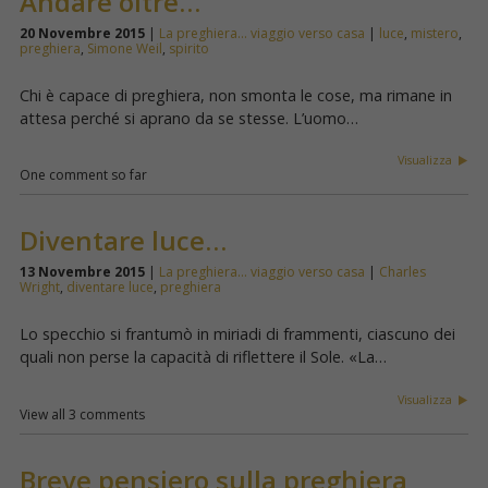
Andare oltre…
20 Novembre 2015
|
La preghiera... viaggio verso casa
|
luce
,
mistero
,
preghiera
,
Simone Weil
,
spirito
Chi è capace di preghiera, non smonta le cose, ma rimane in
attesa perché si aprano da se stesse. L’uomo…
Visualizza
One comment so far
Diventare luce…
13 Novembre 2015
|
La preghiera... viaggio verso casa
|
Charles
Wright
,
diventare luce
,
preghiera
Lo specchio si frantumò in miriadi di frammenti, ciascuno dei
quali non perse la capacità di riflettere il Sole. «La…
Visualizza
View all 3 comments
Breve pensiero sulla preghiera