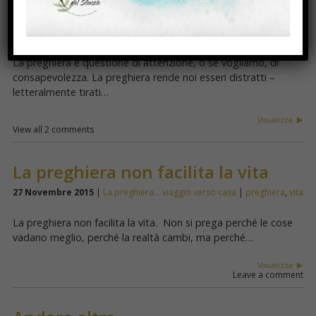
all’imprevisto
29 Gennaio 2016
|
La preghiera... viaggio verso casa
|
preghiera
La preghiera è questione di attenzione, o se vogliamo, di
consapevolezza. La preghiera rende noi esseri distratti –
letteralmente tirati…
Visualizza
View all 2 comments
La preghiera non facilita la vita
27 Novembre 2015
|
La preghiera... viaggio verso casa
|
preghiera
,
vita
La preghiera non facilita la vita. Non si prega perché le cose
vadano meglio, perché la realtà cambi, ma perché…
Visualizza
Leave a comment