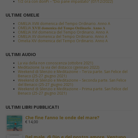
1/2 ora con donPi – “Dio pane impastato” (07/12/2022)
ULTIME OMELIE
OMELIA XVIII domenica del Tempo Ordinario. Anno A
OMELIA 𝐗𝐕𝐈𝐈 𝐝𝐨𝐦𝐞𝐧𝐢𝐜𝐚 𝐝𝐞𝐥 𝐓𝐞𝐦𝐩𝐨 𝐎𝐫𝐝𝐢𝐧𝐚𝐫𝐢𝐨. 𝐀𝐧𝐧𝐨 𝐀
OMELIA XVI domenica del Tempo Ordinario. Anno A
OMELIA XV domenica del Tempo Ordinario. Anno A
Omelia XIV domenica del Tempo Ordinario. Anno A
ULTIMI AUDIO
La via della non conoscenza (ottobre 2021)
Meditazione: la via del distacco (gennaio 2022)
Weekend di Silenzio e Meditazione – Terza parte. San Felice del
Benaco (25-27 giugno 2021)
Weekend di Silenzio e Meditazione – Seconda parte. San Felice
del Benaco (25-27 giugno 2021)
Weekend di Silenzio e Meditazione – Prima parte. San Felice del
Benaco (25-27 giugno 2021)
ULTIMI LIBRI PUBBLICATI
Che fine fanno le onde del mare?
€
14,00
Del male, di Dio e del nostro amore. Ventuno