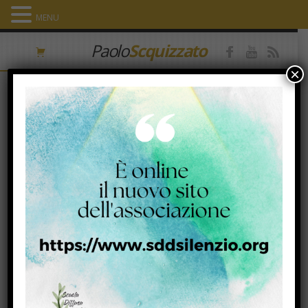
MENU
Paolo
Scquizzato
×
Tag Archives: preghiera
Padre
8 Maggio 2016
|
La preghiera... viaggio verso casa
|
preghiera
Il Vangelo non ricorda ciò che io-devo-fare-per-Dio, ma
piuttosto ciò che Dio è e ciò che fa per me. Il…
Visualizza
Leave a comment
La preghiera come apertura