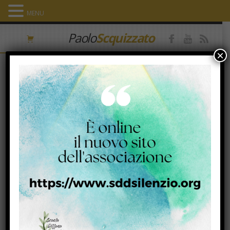
MENU
Paolo
Scquizzato
×
Tag Archives: Voce della Vallesina
“Chi ama risorge, fin da ora. Gesù
indica la via”
14 Giugno 2018
|
Immagini & parole
|
don Paolo Scquizzato
,
Voce della
Vallesina
Pubblichiamo un articolo a firma Matteo Canestrari, uscito sul
giornale Voce della Vallesina. CUPRAMONTANA: INCONTRO
CON DON PAOLO SCQUIZZATO A CONCLUSIONE…
Visualizza
Leave a comment