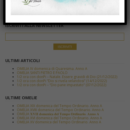
ISCRIVITI ALLA NEWSLETTER
ULTIMI ARTICOLI
OMELIA IV domenica di Quaresima. Anno A
OMELIA SANTI PIETRO E PAOLO
1/2 ora con donPi – Natale. Essere gravidi di Dio (21/12/2022)
1/2 ora con donPi “Dio si rivela velandosi” (14/12/2022)
1/2 ora con donPi – “Dio pane impastato” (07/12/2022)
ULTIME OMELIE
OMELIA XIX domenica del Tempo Ordinario. Anno A
OMELIA XVIII domenica del Tempo Ordinario. Anno A
OMELIA 𝐗𝐕𝐈𝐈 𝐝𝐨𝐦𝐞𝐧𝐢𝐜𝐚 𝐝𝐞𝐥 𝐓𝐞𝐦𝐩𝐨 𝐎𝐫𝐝𝐢𝐧𝐚𝐫𝐢𝐨. 𝐀𝐧𝐧𝐨 𝐀
OMELIA XVI domenica del Tempo Ordinario. Anno A
OMELIA XV domenica del Tempo Ordinario. Anno A