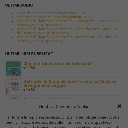
ULTIMI AUDIO
La via della non conoscenza (ottobre 2021)
Meditazione: la via del distacco (gennaio 2022)
Weekend di Silenzio e Meditazione – Terza parte. San Felice del
Benaco (25-27 giugno 2021)
Weekend di Silenzio e Meditazione – Seconda parte. San Felice
del Benaco (25-27 giugno 2021)
Weekend di Silenzio e Meditazione – Prima parte. San Felice del
Benaco (25-27 giugno 2021)
ULTIMI LIBRI PUBBLICATI
Che fine fanno le onde del mare?
€
14,00
Del male, di Dio e del nostro amore. Ventuno
dialoghi e un saggio
€
19,00
Se non lo cerchi lo trovi
€
11,00
Gestisci Consenso Cookie
Terra Santa nei luoghi di Gesù
Per fornire le migliori esperienze, utilizziamo tecnologie come i cookie
€
29,00
per memorizzare e/o accedere alle informazioni del dispositivo. Il
consenso a queste tecnologie ci permetterà di elaborare dati come il