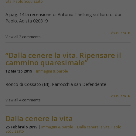
vita
,
Paolo Scquizzato
A pag. 14 la recensione di Antonio Thellung sul libro di don
Paolo. Adista 020319
Visualizza
View all 2 comments
“Dalla cenere la vita. Ripensare il
cammino quaresimale”
12 Marzo 2019
|
Immagini & parole
Ronco di Cossato (BI), Parrocchia san Defendente
Visualizza
View all 4 comments
Dalla cenere la vita
25 Febbraio 2019
|
Immagini & parole
|
Dalla cenere la vita
,
Paolo
Scquizzato