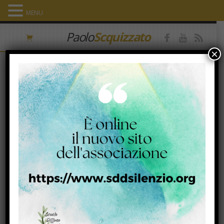
MENU
Paolo
Scquizzato
×
Category Archives: Immagini &
parole
TRASFIGURAZIONE DEL SIGNORE
6 Agosto 2021
|
Immagini & parole
oggi, venerdì 6 agosto. TRASFIGURAZIONE DEL SIGNORE (Mt
17, 1-9) In noi splende la nostra ‘vera essenza’, il ‘fondo
dell’anima’,…
Visualizza