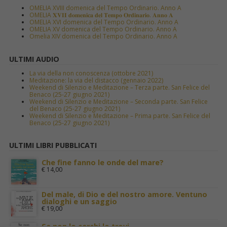
OMELIA XVIII domenica del Tempo Ordinario. Anno A
OMELIA 𝐗𝐕𝐈𝐈 𝐝𝐨𝐦𝐞𝐧𝐢𝐜𝐚 𝐝𝐞𝐥 𝐓𝐞𝐦𝐩𝐨 𝐎𝐫𝐝𝐢𝐧𝐚𝐫𝐢𝐨. 𝐀𝐧𝐧𝐨 𝐀
OMELIA XVI domenica del Tempo Ordinario. Anno A
OMELIA XV domenica del Tempo Ordinario. Anno A
Omelia XIV domenica del Tempo Ordinario. Anno A
ULTIMI AUDIO
La via della non conoscenza (ottobre 2021)
Meditazione: la via del distacco (gennaio 2022)
Weekend di Silenzio e Meditazione – Terza parte. San Felice del
Benaco (25-27 giugno 2021)
Weekend di Silenzio e Meditazione – Seconda parte. San Felice
del Benaco (25-27 giugno 2021)
Weekend di Silenzio e Meditazione – Prima parte. San Felice del
Benaco (25-27 giugno 2021)
ULTIMI LIBRI PUBBLICATI
Che fine fanno le onde del mare?
€
14,00
Del male, di Dio e del nostro amore. Ventuno
dialoghi e un saggio
€
19,00
Se non lo cerchi lo trovi