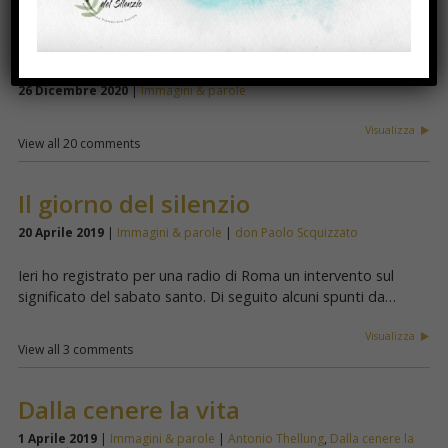
View all 6 comments
Auguri
26 Dicembre 2020
|
Immagini & parole
Visualizza
View all 20 comments
Il giorno del silenzio
20 Aprile 2019
|
Immagini & parole
|
don Paolo Scquizzato
Ieri ho registrato per una radio di Roma un intervento sul
significato del sabato santo. Di seguito alcuni spunti da…
Visualizza
View all 3 comments
Dalla cenere la vita
1 Aprile 2019
|
Immagini & parole
|
Antonio Thellung
,
Dalla cenere la